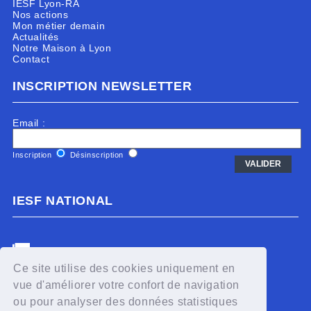
IESF Lyon-RA
Nos actions
Mon métier demain
Actualités
Notre Maison à Lyon
Contact
INSCRIPTION NEWSLETTER
Email :
Inscription
Désinscription
IESF NATIONAL
Accès au répertoire IESF
Ce site utilise des cookies uniquement en
vue d'améliorer votre confort de navigation
NOUS SUIVRE :
ou pour analyser des données statistiques