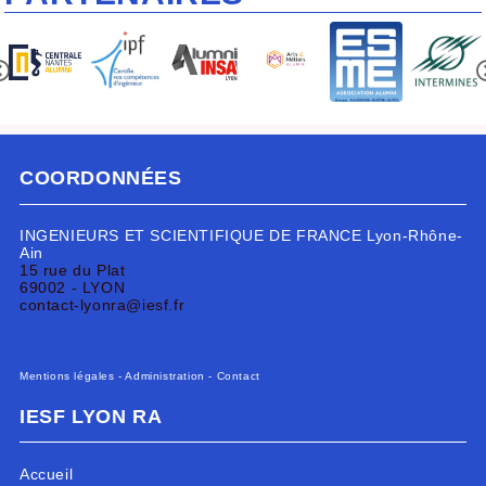
COORDONNÉES
INGENIEURS ET SCIENTIFIQUE DE FRANCE Lyon-Rhône-
Ain
15 rue du Plat
69002 - LYON
contact-lyonra@iesf.fr
Mentions légales
-
Administration
-
Contact
IESF LYON RA
Accueil