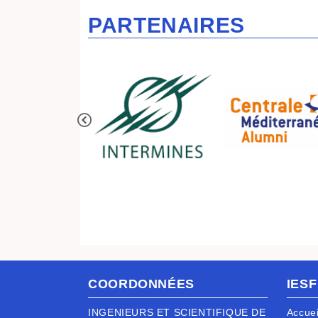
PARTENAIRES
COORDONNÉES
IESF
INGENIEURS ET SCIENTIFIQUE DE
Accuei